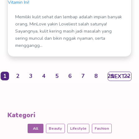
Memiliki kulit sehat dan lembap adalah impian banyak
orang, MinLove yakin Loveliest salah satunya!
Sayangnya, kulit kering masih jadi masalah yang
sering muncul dan bikin nggak nyaman, serta
menggangg...
1
2
3
4
5
6
7
8
21
22
NEXT »
Kategori
All
Beauty
Lifestyle
Fashion